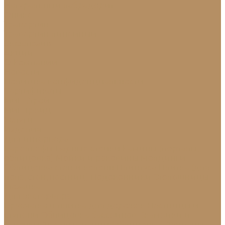
Натуральный лабрадорит
Оникс
Травертин
Травертин линейный
Эксклюзив
Акции
О Компании
Новости
Политика конфиденциальности
Сертификаты
МиГ Строй
МиГ Трейд
Услуги
Изделия
Для интерьера
Барельефы
Барные стойки
Камины (порталы,
облицовка)
Мойки и раковины
Молдинги
Облицовка стен и колонн
Плинтуса
Плитка (для
пола, стен, лестниц)
Подоконники
Столешницы
Мозаика
Для экстерьера
Брусчатка и плитка для дорожек
Лестницы и
ступени
Облицовка бассейнов
Скамейки и
лавочки
Фасады зданий (облицовка)
Фонтаны