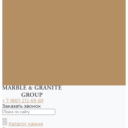
Ступени из мрамора
Лестницы из камня под ключ
Облицовка бассейнов
Скамейки и лавочки
Фасады зданий (облицовка)
Фонтаны
Ландшафтный дизайн
Клумбы и бордюры
Садовые фонтаны
Скульптуры и декоративные элементы
Новости
Партнерам
Сантехника
Проекты
Доставка
Контакты
+ 7 (861) 212-69-69
Заказать звонок
Каталог камня