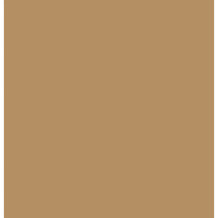
Ландшафтный дизайн
Клумбы и бордюры
Садовые фонтаны
Скульптуры
и декоративные элементы
Новости
Партнерам
Сантехника
Проекты
Доставка
Контакты
...
Каталог камня
Гранит
Кварцит
Керамогранит
Лабрадорит
Мрамор от производителя
Натуральный лабрадорит
Оникс
Травертин
Травертин линейный
Эксклюзив
Акции
О Компании