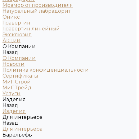
Мрамор от производителя
Натуральный лабрадорит
Оникс
Травертин
Травертин линейный
Эксклюзив
Акции
О Компании
Назад
О Компании
Новости
Политика конфиденциальности
Сертификаты
МиГ Строй
МиГ Трейд
Услуги
Изделия
Назад
Изделия
Для интерьера
Назад
Для интерьера
Барельефы