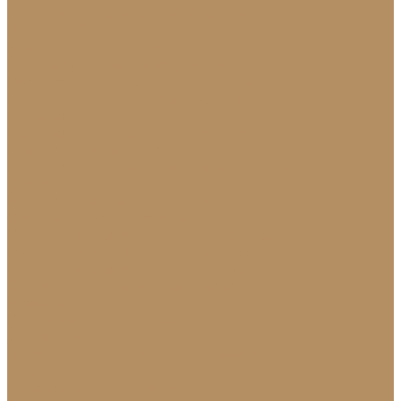
Плинтус из натурального камня
Гранитный плинтус
Мраморный плинтус
Плитка (для пола, стен, лестниц)
Керамогранитная плитка для пола
Гранитная плитка в Краснодаре
Подоконники
Подоконники из мрамора и гранита
Мраморные подоконники
Подоконники из натурального камня
Столешницы
Мраморные столешницы для кухни
Стол из натурального камня
Каменные столешницы для ванной
Гранитные столешницы для кухни
Каменные столешницы для кухни
Столешницы из натурального камня
Мозаика
Каменная плитка-мозаика
Для экстерьера
Брусчатка и плитка для дорожек
Лестницы и ступени
Изготовление ступеней для лестницы