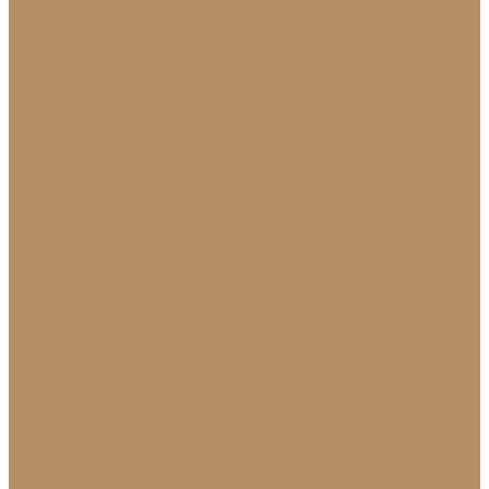
Новости
Политика конфиденциальности
Сертификаты
МиГ Строй
МиГ Трейд
Услуги
Изделия
Для интерьера
Барельефы
Барельефы из камня
Барные стойки
Барная стойка из мрамора
Барная стойка из оникса
Барная стойка из камня на заказ
Камины (порталы, облицовка)
Камины
Мраморные камины
Каменный камин: изготовление и монтаж в
Краснодаре
Мойки и раковины
Молдинги
Молдинги из мрамора на заказ
Облицовка стен и колонн
Плинтуса