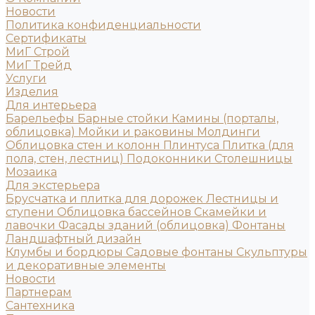
Новости
Политика конфиденциальности
Сертификаты
МиГ Строй
МиГ Трейд
Услуги
Изделия
Для интерьера
Барельефы
Барные стойки
Камины (порталы,
облицовка)
Мойки и раковины
Молдинги
Облицовка стен и колонн
Плинтуса
Плитка (для
пола, стен, лестниц)
Подоконники
Столешницы
Мозаика
Для экстерьера
Брусчатка и плитка для дорожек
Лестницы и
ступени
Облицовка бассейнов
Скамейки и
лавочки
Фасады зданий (облицовка)
Фонтаны
Ландшафтный дизайн
Клумбы и бордюры
Садовые фонтаны
Скульптуры
и декоративные элементы
Новости
Партнерам
Сантехника