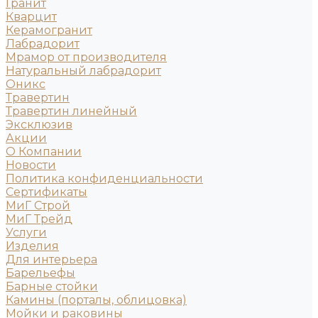
Гранит
Кварцит
Керамогранит
Лабрадорит
Мрамор от производителя
Натуральный лабрадорит
Оникс
Травертин
Травертин линейный
Эксклюзив
Акции
О Компании
Новости
Политика конфиденциальности
Сертификаты
МиГ Строй
МиГ Трейд
Услуги
Изделия
Для интерьера
Барельефы
Барные стойки
Камины (порталы, облицовка)
Мойки и раковины