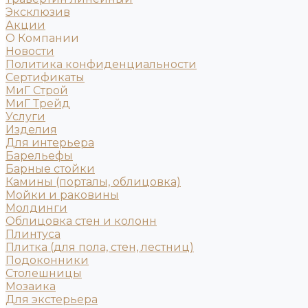
Эксклюзив
Акции
О Компании
Новости
Политика конфиденциальности
Сертификаты
МиГ Строй
МиГ Трейд
Услуги
Изделия
Для интерьера
Барельефы
Барные стойки
Камины (порталы, облицовка)
Мойки и раковины
Молдинги
Облицовка стен и колонн
Плинтуса
Плитка (для пола, стен, лестниц)
Подоконники
Столешницы
Мозаика
Для экстерьера