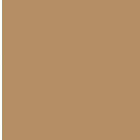
Изделия
Для интерьера
Барельефы
Барельефы из камня
Барные стойки
Барная стойка из мрамора
Барная стойка из оникса
Барная стойка из камня на заказ
Камины (порталы, облицовка)
Камины
Мраморные камины
Каменный камин: изготовление и монтаж в Красно
Мойки и раковины
Молдинги
Молдинги из мрамора на заказ
Облицовка стен и колонн
Плинтуса
Плинтус из натурального камня
Гранитный плинтус
Мраморный плинтус
Плитка (для пола, стен, лестниц)
Керамогранитная плитка для пола
Гранитная плитка в Краснодаре
Подоконники