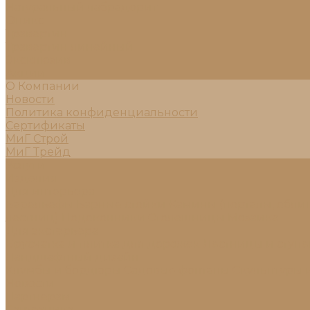
Натуральный лабрадорит
Оникс
Травертин
Травертин линейный
Эксклюзив
Акции
О Компании
Новости
Политика конфиденциальности
Сертификаты
МиГ Строй
МиГ Трейд
Услуги
Изделия
Для интерьера
Барельефы
Барные стойки
Камины (порталы, обли
лестниц)
Подоконники
Столешницы
Мозаика
Для экстерьера
Брусчатка и плитка для дорожек
Лестницы и ступ
Ландшафтный дизайн
Клумбы и бордюры
Садовые фонтаны
Скульптуры 
Новости
Партнерам
Сантехника