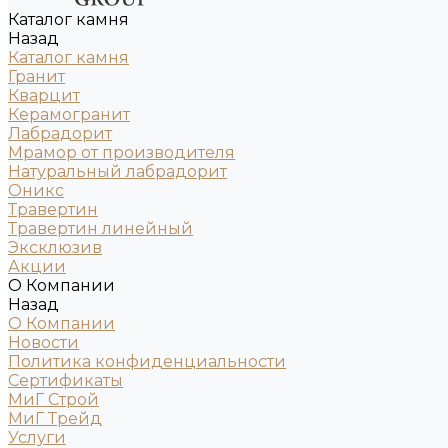
Каталог камня
Назад
Каталог камня
Гранит
Кварцит
Керамогранит
Лабрадорит
Мрамор от производителя
Натуральный лабрадорит
Оникс
Травертин
Травертин линейный
Эксклюзив
Акции
О Компании
Назад
О Компании
Новости
Политика конфиденциальности
Сертификаты
МиГ Строй
МиГ Трейд
Услуги