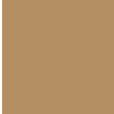
Каменный камин: изготовление и монтаж в Красно
Мойки и раковины
Молдинги
Молдинги из мрамора на заказ
Облицовка стен и колонн
Плинтуса
Плинтус из натурального камня
Гранитный плинтус
Мраморный плинтус
Плитка (для пола, стен, лестниц)
Керамогранитная плитка для пола
Гранитная плитка в Краснодаре
Подоконники
Подоконники из мрамора и гранита
Мраморные подоконники
Подоконники из натурального камня
Столешницы
Мраморные столешницы для кухни
Стол из натурального камня
Каменные столешницы для ванной
Гранитные столешницы для кухни
Каменные столешницы для кухни
Столешницы из натурального камня