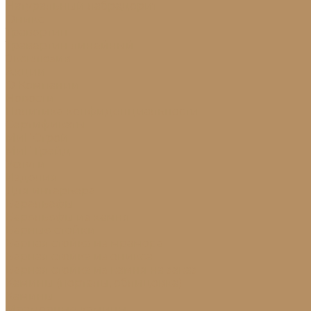
Натуральный лабрадорит
Оникс
Травертин
Травертин линейный
Эксклюзив
Акции
О Компании
Новости
Политика конфиденциальности
Сертификаты
МиГ Строй
МиГ Трейд
Услуги
Изделия
Для интерьера
Барельефы
Барельефы из камня
Барные стойки
Барная стойка из мрамора
Барная стойка из оникса
Барная стойка из камня на заказ
Камины (порталы, облицовка)
Камины
Мраморные камины