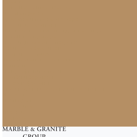
Мозаика
Каменная плитка-мозаика
Для экстерьера
Брусчатка и плитка для дорожек
Лестницы и ступени
Изготовление ступеней для лестницы
Ступени из мрамора
Лестницы из камня под ключ
Облицовка бассейнов
Скамейки и лавочки
Фасады зданий (облицовка)
Фонтаны
Ландшафтный дизайн
Клумбы и бордюры
Садовые фонтаны
Скульптуры и декоративные элементы
Новости
Партнерам
Сантехника
Проекты
Доставка
Контакты