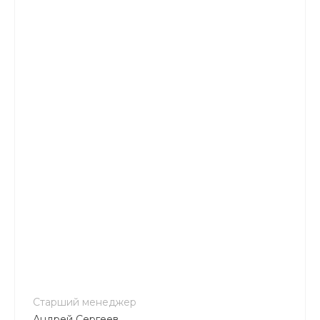
+7 800 900-80-90
no-reply@intecweb.ru
Старший менеджер
Андрей Сергеев