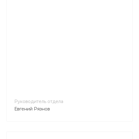
+7 800 900-80-90
no-reply@intecweb.ru
Руководитель отдела
Евгений Рязнов