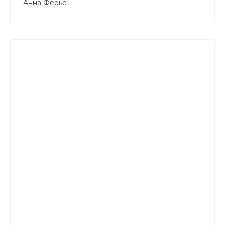
Анна Ферье
+7 800 900-80-90