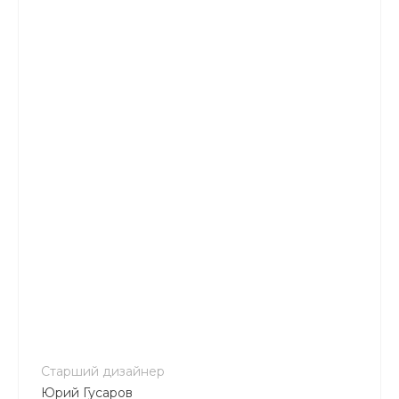
+7 800 900-80-90
no-reply@intecweb.ru
Старший дизайнер
Юрий Гусаров