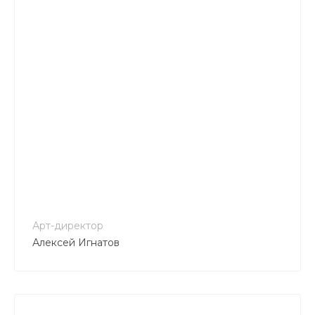
+7 800 900-80-90
no-reply@intecweb.ru
Арт-директор
Алексей Игнатов