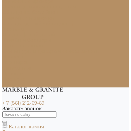
Ступени из мрамора
Лестницы из камня под ключ
Облицовка бассейнов
Скамейки и лавочки
Фасады зданий (облицовка)
Фонтаны
Ландшафтный дизайн
Клумбы и бордюры
Садовые фонтаны
Скульптуры и декоративные элементы
Новости
Партнерам
Сантехника
Проекты
Доставка
Контакты
+ 7 (861) 212-69-69
Заказать звонок
Каталог камня