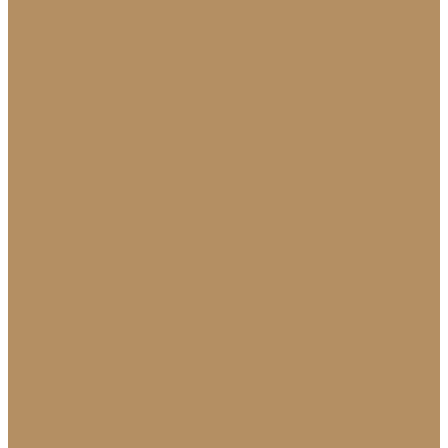
Новости
Политика конфиденциальности
Сертификаты
МиГ Строй
МиГ Трейд
Услуги
Изделия
Для интерьера
Барельефы
Барельефы из камня
Барные стойки
Барная стойка из мрамора
Барная стойка из оникса
Барная стойка из камня на заказ
Камины (порталы, облицовка)
Камины
Мраморные камины
Каменный камин: изготовление и монтаж в
Краснодаре
Мойки и раковины
Молдинги
Молдинги из мрамора на заказ
Облицовка стен и колонн
Плинтуса