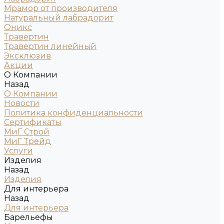
Мрамор от производителя
Натуральный лабрадорит
Оникс
Травертин
Травертин линейный
Эксклюзив
Акции
О Компании
Назад
О Компании
Новости
Политика конфиденциальности
Сертификаты
МиГ Строй
МиГ Трейд
Услуги
Изделия
Назад
Изделия
Для интерьера
Назад
Для интерьера
Барельефы