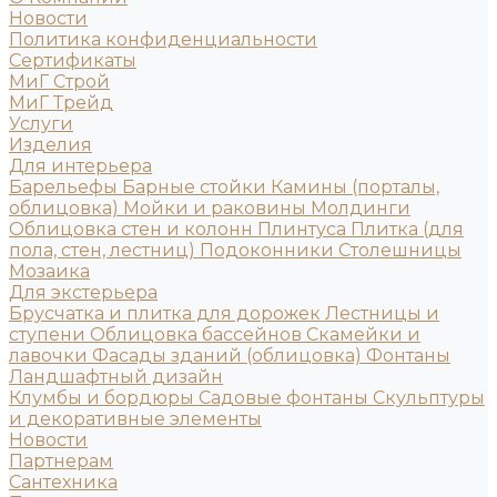
Новости
Политика конфиденциальности
Сертификаты
МиГ Строй
МиГ Трейд
Услуги
Изделия
Для интерьера
Барельефы
Барные стойки
Камины (порталы,
облицовка)
Мойки и раковины
Молдинги
Облицовка стен и колонн
Плинтуса
Плитка (для
пола, стен, лестниц)
Подоконники
Столешницы
Мозаика
Для экстерьера
Брусчатка и плитка для дорожек
Лестницы и
ступени
Облицовка бассейнов
Скамейки и
лавочки
Фасады зданий (облицовка)
Фонтаны
Ландшафтный дизайн
Клумбы и бордюры
Садовые фонтаны
Скульптуры
и декоративные элементы
Новости
Партнерам
Сантехника