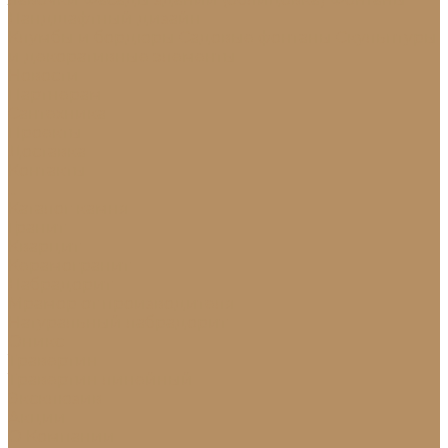
Ландшафтный дизайн
Клумбы и бордюры
Садовые фонтаны
Скульптуры
и декоративные элементы
Новости
Партнерам
Сантехника
Проекты
Доставка
Контакты
...
Каталог камня
Гранит
Кварцит
Керамогранит
Лабрадорит
Мрамор от производителя
Натуральный лабрадорит
Оникс
Травертин
Травертин линейный
Эксклюзив
Акции
О Компании