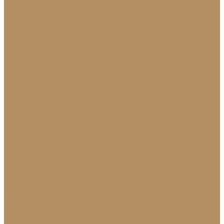
Плинтус из натурального камня
Гранитный плинтус
Мраморный плинтус
Плитка (для пола, стен, лестниц)
Керамогранитная плитка для пола
Гранитная плитка в Краснодаре
Подоконники
Подоконники из мрамора и гранита
Мраморные подоконники
Подоконники из натурального камня
Столешницы
Мраморные столешницы для кухни
Стол из натурального камня
Каменные столешницы для ванной
Гранитные столешницы для кухни
Каменные столешницы для кухни
Столешницы из натурального камня
Мозаика
Каменная плитка-мозаика
Для экстерьера
Брусчатка и плитка для дорожек
Лестницы и ступени
Изготовление ступеней для лестницы